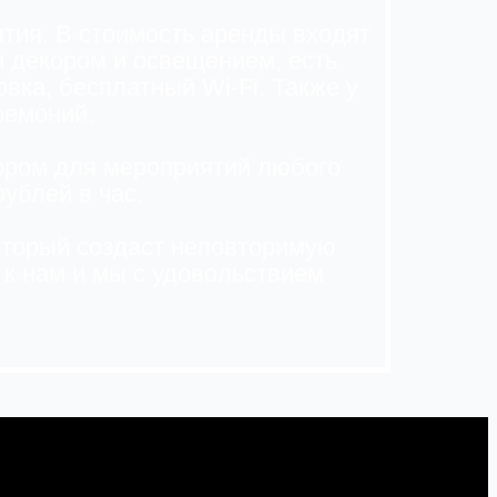
тия. В стоимость аренды входят
 декором и освещением, есть
вка, бесплатный Wi-Fi. Также у
ремоний.
бором для мероприятий любого
ублей в час.
оторый создаст неповторимую
 к нам и мы с удовольствием