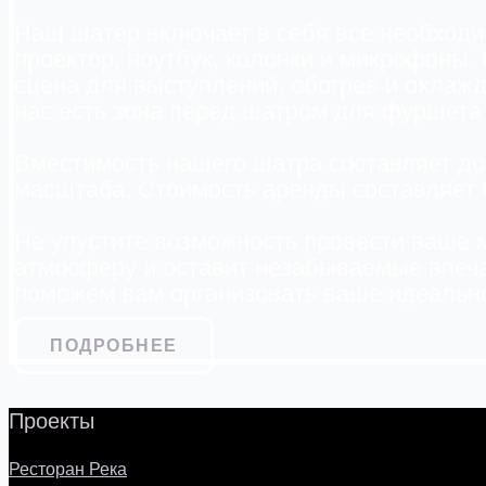
Наш шатер включает в себя все необходи
проектор, ноутбук, колонки и микрофоны
сцена для выступлений, обогрев и охлажд
нас есть зона перед шатром для фуршета 
Вместимость нашего шатра составляет до
масштаба. Стоимость аренды составляет 6
Не упустите возможность провести ваше 
атмосферу и оставит незабываемые впеча
поможем вам организовать ваше идеальн
ПОДРОБНЕЕ
Проекты
Ресторан Река