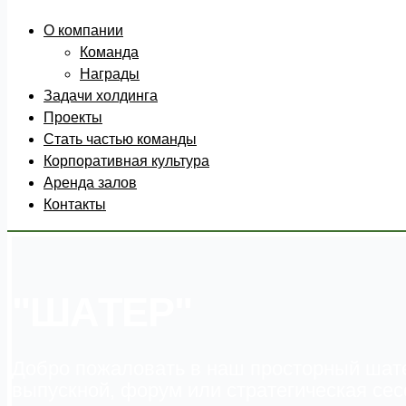
О компании
Команда
Награды
Задачи холдинга
Проекты
Стать частью команды
Корпоративная культура
Аренда залов
Контакты
"ШАТЕР"
Добро пожаловать в наш просторный шате
выпускной, форум или стратегическая сес