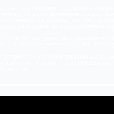
мое для комфортного проведения мероприя
. Помещение шатра оформлено стандартным
ение помещения, мебель, текстиль, сервиро
или отдыха гостей, арка для свадебных це
 150 гостей, что делает его идеальным вы
0 000 рублей за световой день или 12 000 р
мероприятие в уютном и стильном шатре, к
тления у вас и ваших гостей. Обращайтесь
ое событие!