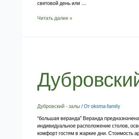
световой день или …
Читать далее »
Дубровский
–
Большая
Дубровски
веранда
Дубровский - залы
/ От
oksma-family
“большая веранда” Веранда предназначена 
индивидуальное расположение столов, осве
комфорт гостям в жаркие дни. Стоимость а