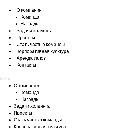
Перейти
к
О компании
содержимому
Команда
Награды
Задачи холдинга
Проекты
Стать частью команды
Корпоративная культура
Аренда залов
Контакты
Menu
О компании
Команда
Награды
Задачи холдинга
Проекты
Стать частью команды
Корпоративная культура