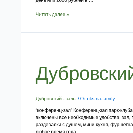
день или 2000 рублей в …
Читать далее »
Дубровский
–
Конференц-
Дубровски
зал
Дубровский - залы
/ От
oksma-family
“конференц-зал” Конференц-зал парк-клуба
включены все необходимые удобства: зал, п
раздевалки с душем, мини-кухня, фуршетна
любое время года. …