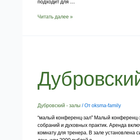
подходит для …
Читать далее »
Дубровский
–
Малый
Дубровски
конференц-
зал
Дубровский - залы
/ От
oksma-family
“малый конференц-зал” Малый конференц-з
собраний и духовных практик. Аренда вклю
комнату для тренера. В зале установлена 